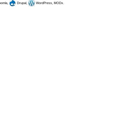
omla,
Drupal,
WordPress, MODx.