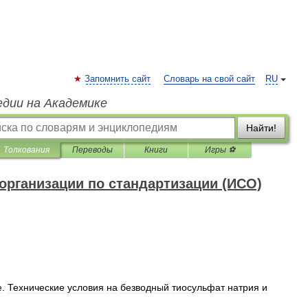
Запомнить сайт
Словарь на свой сайт
RU
едии на Академике
Найти!
Толкования
Переводы
Книги
Игры ⚽
рганизации по стандартизации (ИСО)
е
.
Технические
условия
на
безводный
тиосульфат
натрия
и