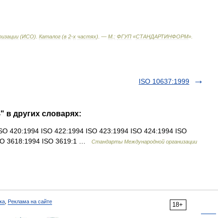
изации
(
ИСО
).
Каталог
(
в
2
-
х
частях
). —
М
.
:
ФГУП
«
СТАНДАРТИНФОРМ
»
.
ISO 10637:1999
" в других словарях:
O 420:1994 ISO 422:1994 ISO 423:1994 ISO 424:1994 ISO
ISO 3618:1994 ISO 3619:1 …
Стандарты Международной организации
ка
,
Реклама на сайте
18+