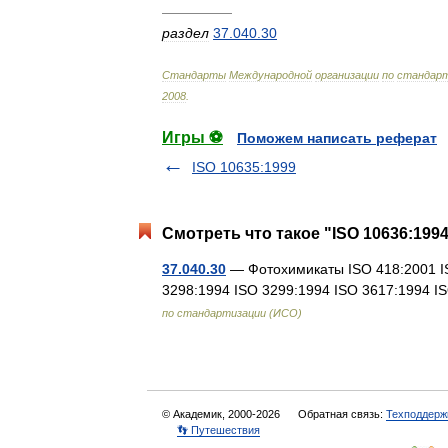
—————
раздел
37
.
040
.
30
Стандарты
Международной
организации
по
стандарт
2008
.
Игры ⚽
Поможем написать реферат
ISO 10635:1999
Смотреть что такое "ISO 10636:1994
37.040.30
— Фотохимикаты ISO 418:2001 IS
3298:1994 ISO 3299:1994 ISO 3617:1994 
по стандартизации (ИСО)
© Академик, 2000-2026
Обратная связь:
Техподдерж
👣 Путешествия