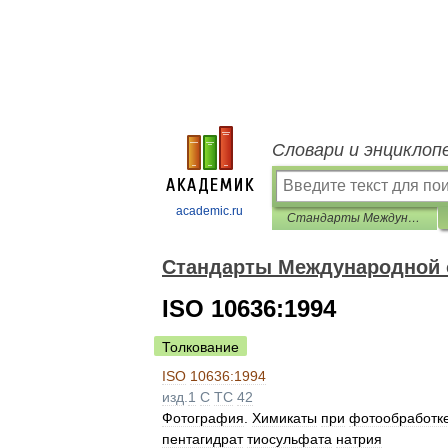
Словари и энциклоп
academic.ru
Стандарты Международной организации по стандартизации (ИСО)
Стандарты Международной о
ISO 10636:1994
Толкование
ISO
10636:1994
изд
.
1
C
TC
42
Фотография
.
Химикаты
при
фотообработк
пентагидрат
тиосульфата
натрия